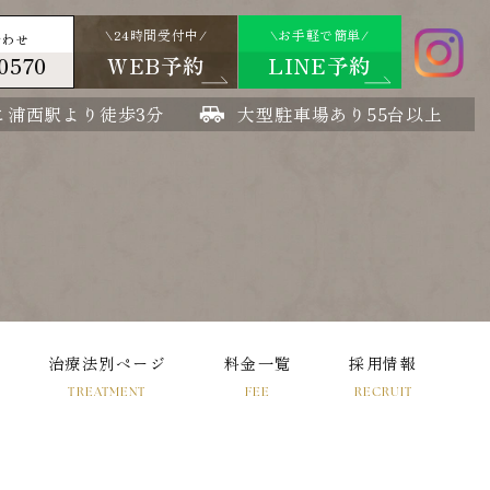
\24時間受付中/
\お手軽で簡単/
合わせ
0570
WEB予約
LINE予約
こ浦西駅より徒歩3分
大型駐車場あり55台以上
治療法別ページ
料金一覧
採用情報
TREATMENT
FEE
RECRUIT