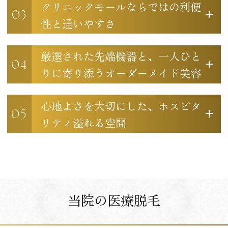
クリニックモールならではの利便
03
性と通いやすさ
厳選された先端機器と、一人ひと
04
りに寄り添うオーダーメイド美容
心地よさを大切にした、ホスピタ
05
リティ溢れる空間
当院の医療脱毛