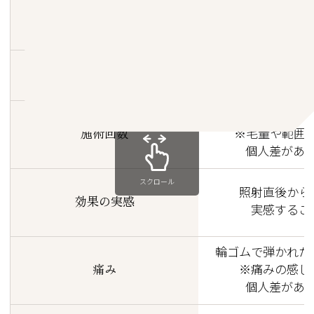
医師または
施術者
（国家資格保
肌質や毛質に
出力
出力調整が
5～7回
施術回数
※毛量や範囲
個人差があ
スクロール
照射直後から
効果の実感
実感するこ
輪ゴムで弾かれた
痛み
※痛みの感じ
個人差があ